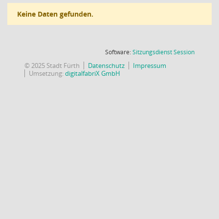
Keine Daten gefunden.
(Wird in
Software:
Sitzungsdienst
Session
© 2025 Stadt Fürth
Datenschutz
Impressum
Umsetzung:
digitalfabriX GmbH