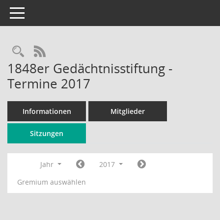
Toggle navigation
Rechercheauswahl
RSS-Feed
1848er Gedächtnisstiftung -
Termine 2017
Informationen
Mitglieder
Sitzungen
Jahr
2017
Gremium auswählen