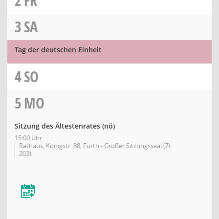
2
FR
3
SA
Tag der deutschen Einheit
4
SO
5
MO
Sitzung des Ältestenrates
(nö)
15:00 Uhr
Rathaus, Königstr. 88, Fürth - Großer Sitzungssaal (Zi.
203)