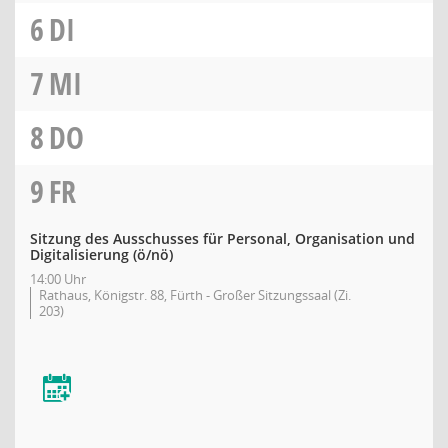
6
DI
7
MI
8
DO
9
FR
Sitzung des Ausschusses für Personal, Organisation und
Digitalisierung
(ö/nö)
14:00 Uhr
Rathaus, Königstr. 88, Fürth - Großer Sitzungssaal (Zi.
203)