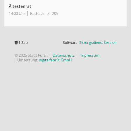
Ältestenrat
14:00 Uhr
Rathaus - Zi. 205
(Wird in
1 Satz
Software:
Sitzungsdienst
Session
© 2025 Stadt Fürth
Datenschutz
Impressum
Umsetzung:
digitalfabriX GmbH