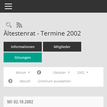
Toggle navigation
Rechercheauswahl
RSS-Feed
Ältestenrat - Termine 2002
Informationen
Mitglieder
Sitzungen
Monat
Oktober
2002
Aktuell
Gremium auswählen
MI
02.10.2002