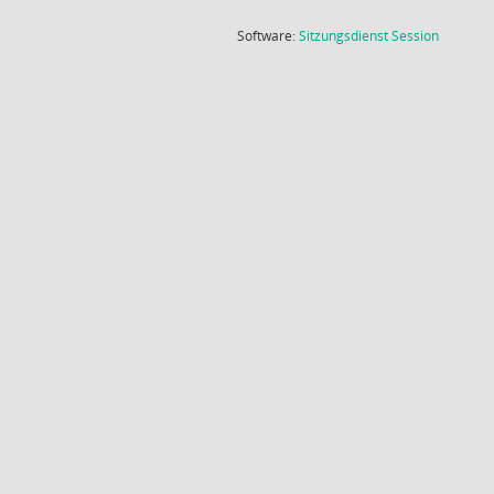
(Wird in
Software:
Sitzungsdienst
Session