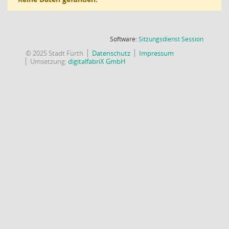
(Wird in
Software:
Sitzungsdienst
Session
© 2025 Stadt Fürth
Datenschutz
Impressum
Umsetzung:
digitalfabriX GmbH