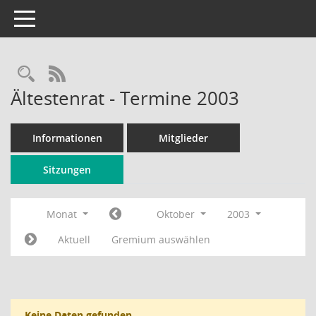
Toggle navigation
Rechercheauswahl
RSS-Feed
Ältestenrat - Termine 2003
Informationen
Mitglieder
Sitzungen
Monat
Oktober
2003
Aktuell
Gremium auswählen
Keine Daten gefunden.