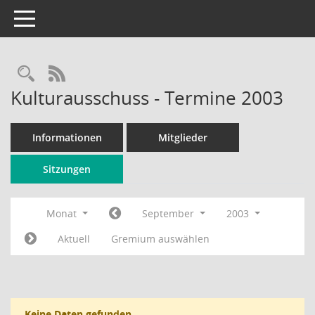
Toggle navigation
Rechercheauswahl
RSS-Feed
Kulturausschuss - Termine 2003
Informationen
Mitglieder
Sitzungen
Monat
September
2003
Aktuell
Gremium auswählen
Keine Daten gefunden.