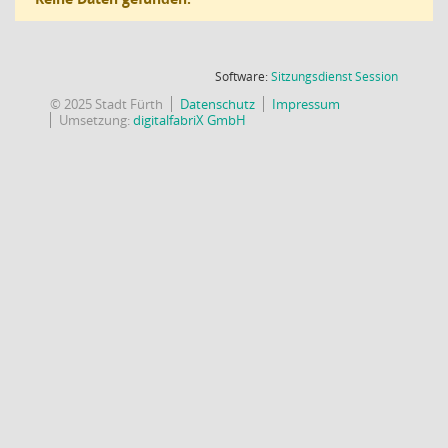
(Wird in
Software:
Sitzungsdienst
Session
© 2025 Stadt Fürth
Datenschutz
Impressum
Umsetzung:
digitalfabriX GmbH