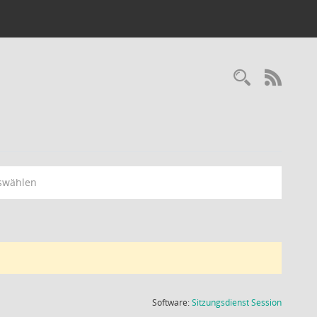
Recherc
RSS-
swählen
(Wird in
Software:
Sitzungsdienst
Session