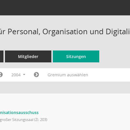
ür Personal, Organisation und Digital
Mitglieder
Sitzungen
2004
Gremium auswählen
nisationsausschuss
großer Sitzungssaal (Zi. 203)