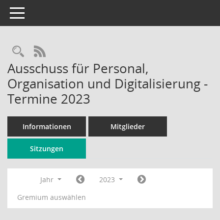
Toggle navigation
Rechercheauswahl
RSS-Feed
Ausschuss für Personal,
Organisation und Digitalisierung -
Termine 2023
Informationen
Mitglieder
Sitzungen
Jahr
2023
Gremium auswählen