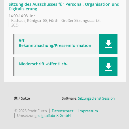
Sitzung des Ausschusses für Personal, Organisation und
Digitalisierung
14:00-14:08 Uhr
Rathaus, Königstr. 88, Fürth - Großer Sitzungssaal (Zi.
203)
öff.
Bekanntmachung/Presseinformation
Niederschrift -öffentlich-
(Wird in
7 Sätze
Software:
Sitzungsdienst
Session
© 2025 Stadt Fürth
Datenschutz
Impressum
Umsetzung:
digitalfabriX GmbH