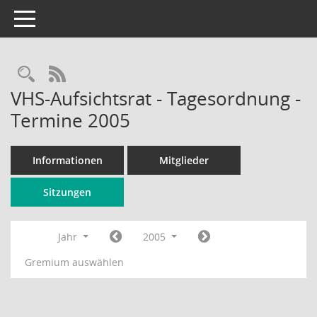
Toggle navigation
Rechercheauswahl
RSS-Feed
VHS-Aufsichtsrat - Tagesordnung -
Termine 2005
Informationen
Mitglieder
Sitzungen
Jahr
2005
Gremium auswählen