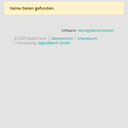
Keine Daten gefunden.
(Wird in
Software:
Sitzungsdienst
Session
© 2025 Stadt Fürth
Datenschutz
Impressum
Umsetzung:
digitalfabriX GmbH