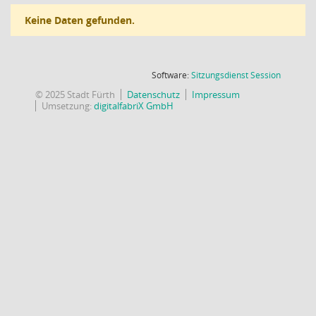
Keine Daten gefunden.
(Wird in
Software:
Sitzungsdienst
Session
© 2025 Stadt Fürth
Datenschutz
Impressum
Umsetzung:
digitalfabriX GmbH