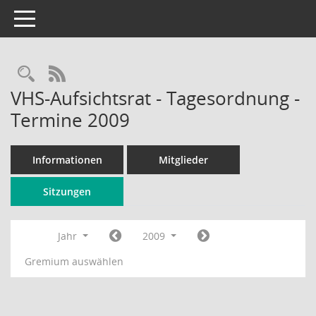
Toggle navigation
Rechercheauswahl
RSS-Feed
VHS-Aufsichtsrat - Tagesordnung -
Termine 2009
Informationen
Mitglieder
Sitzungen
Jahr
2009
Gremium auswählen