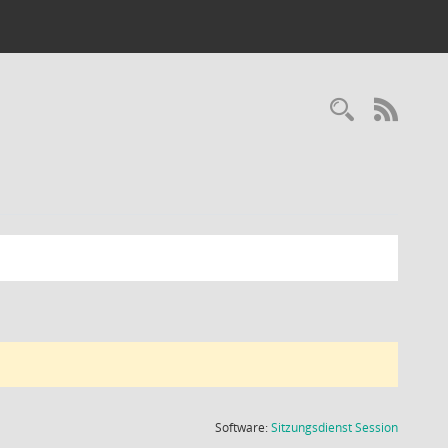
Recherc
RSS-
(Wird in
Software:
Sitzungsdienst
Session