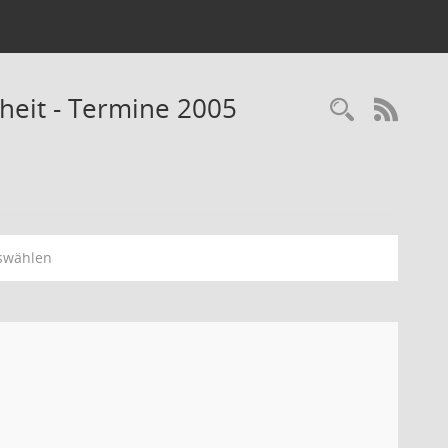
heit - Termine 2005
Recherc
RSS-
swählen