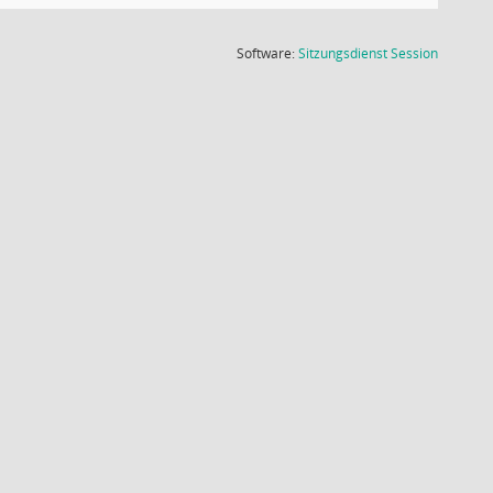
(Wird in
Software:
Sitzungsdienst
Session