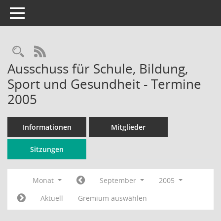
Toggle navigation
Rechercheauswahl
RSS-Feed
Ausschuss für Schule, Bildung,
Sport und Gesundheit - Termine
2005
Informationen
Mitglieder
Sitzungen
Monat
September
2005
Aktuell
Gremium auswählen