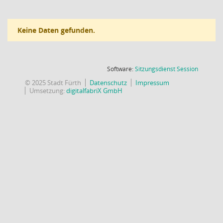
Keine Daten gefunden.
(Wird in
Software:
Sitzungsdienst
Session
© 2025 Stadt Fürth
Datenschutz
Impressum
Umsetzung:
digitalfabriX GmbH