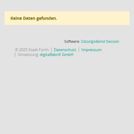
Keine Daten gefunden.
(Wird in
Software:
Sitzungsdienst
Session
© 2025 Stadt Fürth
Datenschutz
Impressum
Umsetzung:
digitalfabriX GmbH