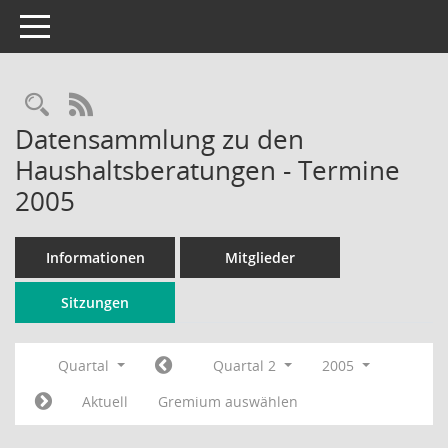
Toggle navigation
Rechercheauswahl
RSS-Feed
Datensammlung zu den
Haushaltsberatungen - Termine
2005
Informationen
Mitglieder
Sitzungen
Quartal
Quartal 2
2005
Aktuell
Gremium auswählen