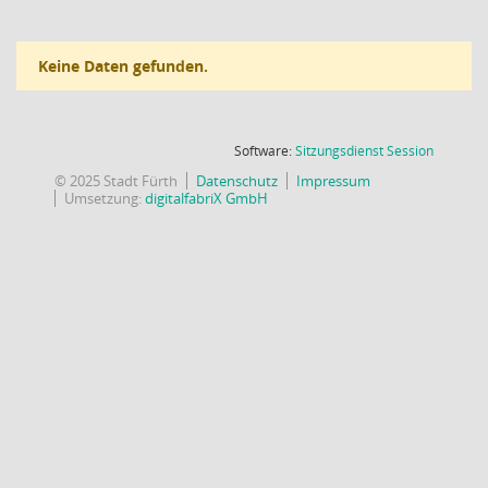
Keine Daten gefunden.
(Wird in
Software:
Sitzungsdienst
Session
© 2025 Stadt Fürth
Datenschutz
Impressum
Umsetzung:
digitalfabriX GmbH