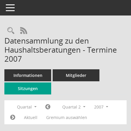
Toggle navigation
Rechercheauswahl
RSS-Feed
Datensammlung zu den
Haushaltsberatungen - Termine
2007
Informationen
Mitglieder
Sitzungen
Quartal
Quartal 2
2007
Aktuell
Gremium auswählen