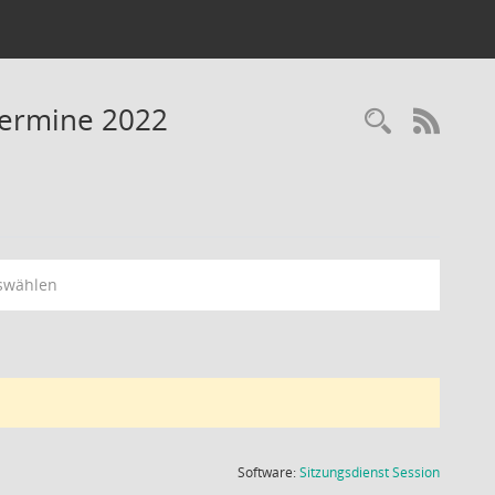
Termine 2022
Recherc
RSS-
swählen
(Wird in
Software:
Sitzungsdienst
Session