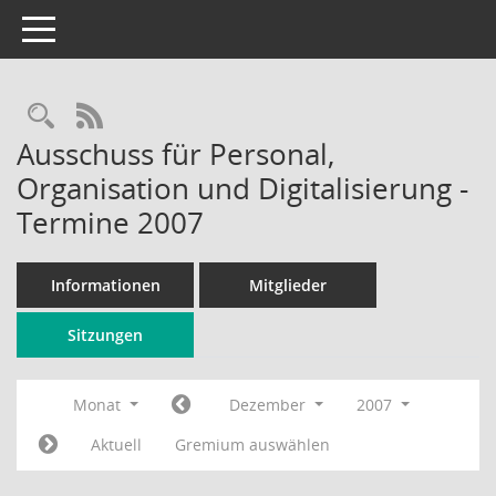
Toggle navigation
Rechercheauswahl
RSS-Feed
Ausschuss für Personal,
Organisation und Digitalisierung -
Termine 2007
Informationen
Mitglieder
Sitzungen
Monat
Dezember
2007
Aktuell
Gremium auswählen