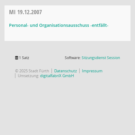
MI
19.12.2007
Personal- und Organisationsausschuss -entfällt-
(Wird in
1 Satz
Software:
Sitzungsdienst
Session
© 2025 Stadt Fürth
Datenschutz
Impressum
Umsetzung:
digitalfabriX GmbH