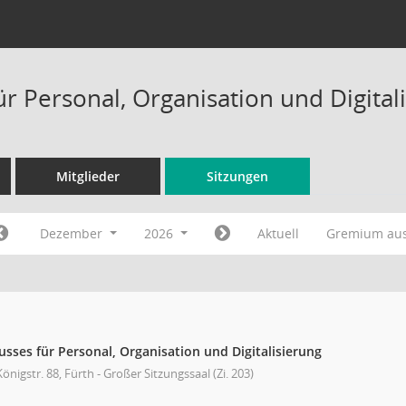
ür Personal, Organisation und Digital
Mitglieder
Sitzungen
Dezember
2026
Aktuell
Gremium au
sses für Personal, Organisation und Digitalisierung
önigstr. 88, Fürth - Großer Sitzungssaal (Zi. 203)