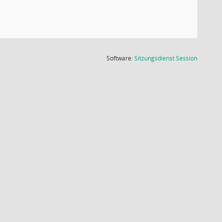
(Wird in
Software:
Sitzungsdienst
Session