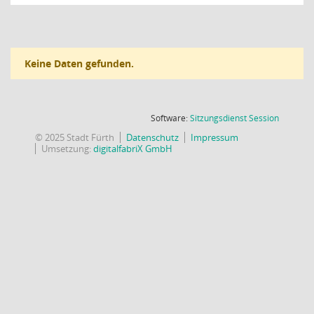
Keine Daten gefunden.
(Wird in
Software:
Sitzungsdienst
Session
© 2025 Stadt Fürth
Datenschutz
Impressum
Umsetzung:
digitalfabriX GmbH