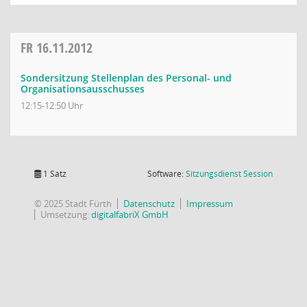
FR
16.11.2012
Sondersitzung Stellenplan des Personal- und
Organisationsausschusses
12:15-12:50 Uhr
(Wird in
1 Satz
Software:
Sitzungsdienst
Session
© 2025 Stadt Fürth
Datenschutz
Impressum
Umsetzung:
digitalfabriX GmbH