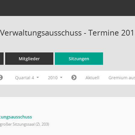
 Verwaltungsausschuss - Termine 20
Mitglieder
Sitzungen
Quartal 4
2010
Aktuell
Gremium au
ltungsausschuss
großer Sitzungssaal (Zi. 203)