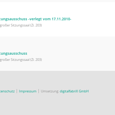
tungsausschuss -verlegt vom 17.11.2010-
großer Sitzungssaal (Zi. 203)
ltungsausschuss
großer Sitzungssaal (Zi. 203)
tenschutz
Impressum
Umsetzung:
digitalfabriX GmbH