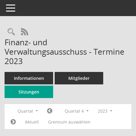
Toggle navigation
Rechercheauswahl
RSS-Feed
Finanz- und
Verwaltungsausschuss - Termine
2023
Informationen
Mitglieder
Sitzungen
Quartal
Quartal 4
2023
Aktuell
Gremium auswählen