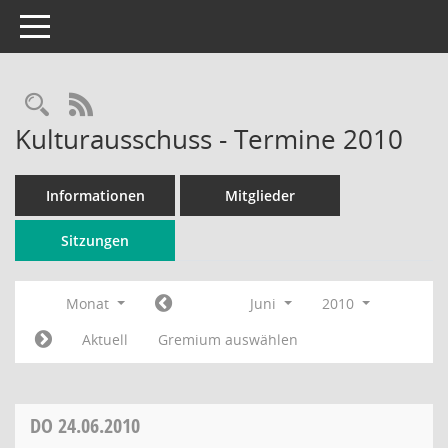
Toggle navigation
Rechercheauswahl
RSS-Feed
Kulturausschuss - Termine 2010
Informationen
Mitglieder
Sitzungen
Monat
Juni
2010
Aktuell
Gremium auswählen
DO
24.06.2010