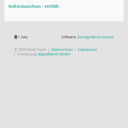
Kulturausschuss - entfällt -
(Wird in
1 Satz
Software:
Sitzungsdienst
Session
© 2025 Stadt Fürth
Datenschutz
Impressum
Umsetzung:
digitalfabriX GmbH