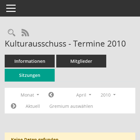
Toggle navigation
Rechercheauswahl
RSS-Feed
Kulturausschuss - Termine 2010
Informationen
Mitglieder
Sitzungen
Monat
April
2010
Aktuell
Gremium auswählen
Keine Daten gefunden.