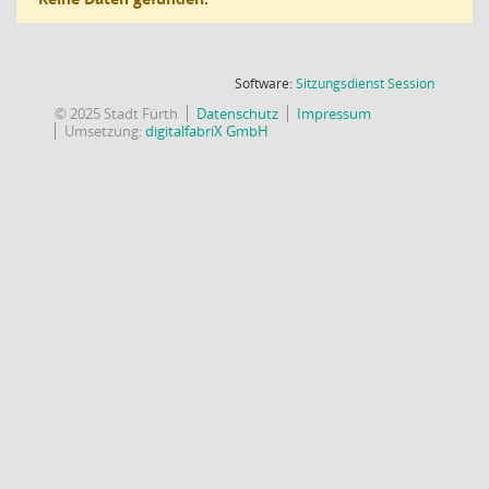
(Wird in
Software:
Sitzungsdienst
Session
© 2025 Stadt Fürth
Datenschutz
Impressum
Umsetzung:
digitalfabriX GmbH