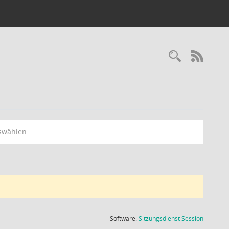
Recherc
RSS-
swählen
(Wird in
Software:
Sitzungsdienst
Session