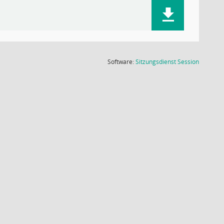
(Wird in
Software:
Sitzungsdienst
Session