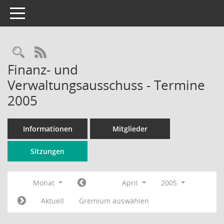
Toggle navigation
Rechercheauswahl
RSS-Feed
Finanz- und
Verwaltungsausschuss - Termine
2005
Informationen
Mitglieder
Sitzungen
Monat
April
2005
Aktuell
Gremium auswählen