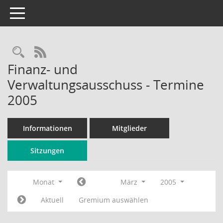
Toggle navigation
Rechercheauswahl
RSS-Feed
Finanz- und
Verwaltungsausschuss - Termine
2005
Informationen
Mitglieder
Sitzungen
Monat
März
2005
Aktuell
Gremium auswählen