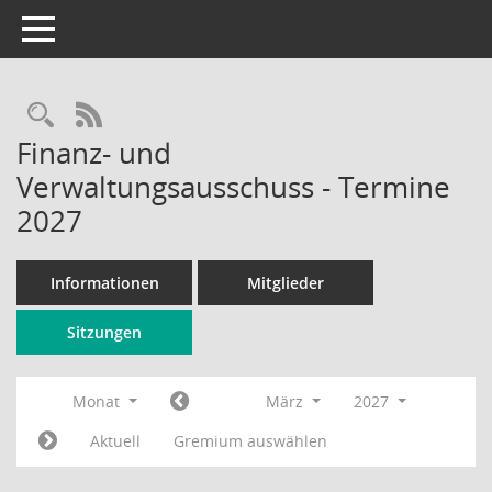
Toggle navigation
Rechercheauswahl
RSS-Feed
Finanz- und
Verwaltungsausschuss - Termine
2027
Informationen
Mitglieder
Sitzungen
Monat
März
2027
Aktuell
Gremium auswählen