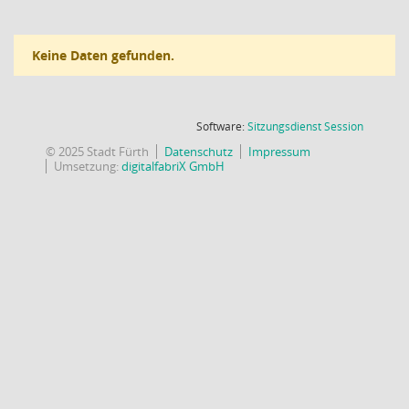
Keine Daten gefunden.
(Wird in
Software:
Sitzungsdienst
Session
© 2025 Stadt Fürth
Datenschutz
Impressum
Umsetzung:
digitalfabriX GmbH