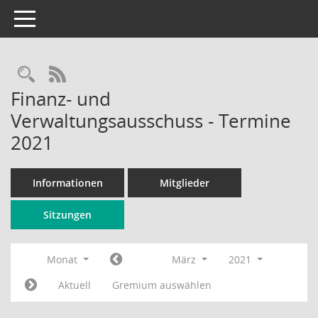
Toggle navigation
Rechercheauswahl
RSS-Feed
Finanz- und
Verwaltungsausschuss - Termine
2021
Informationen
Mitglieder
Sitzungen
Monat
März
2021
Aktuell
Gremium auswählen