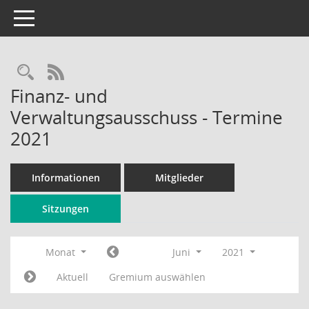
Toggle navigation
Rechercheauswahl
RSS-Feed
Finanz- und
Verwaltungsausschuss - Termine
2021
Informationen
Mitglieder
Sitzungen
Monat
Juni
2021
Aktuell
Gremium auswählen