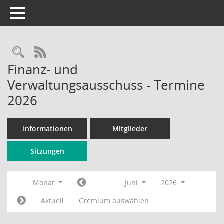
Toggle navigation
Rechercheauswahl
RSS-Feed
Finanz- und
Verwaltungsausschuss - Termine
2026
Informationen
Mitglieder
Sitzungen
Monat
Juni
2026
Aktuell
Gremium auswählen