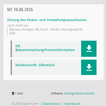
MI
10.06.2026
Sitzung des Finanz- und Verwaltungsausschusses
14:31-16:01 Uhr
Rathaus, Königstr. 88, Fürth - Großer Sitzungssaal (Zi.
203)
öff.
Bekanntmachung/Presseinformation
Niederschrift -öffentlich-
(Wird in
1 Satz
Software:
Sitzungsdienst
Session
© 2025 Stadt Fürth
Datenschutz
Impressum