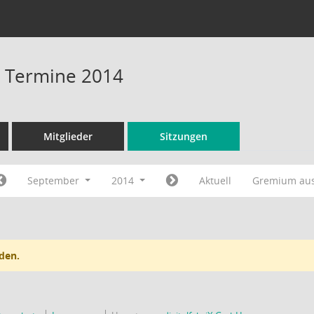
 - Termine 2014
Mitglieder
Sitzungen
September
2014
Aktuell
Gremium au
den.