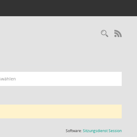
Recherc
RSS-
swählen
(Wird in
Software:
Sitzungsdienst
Session