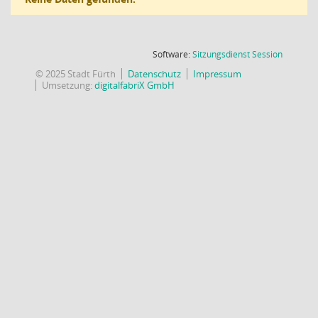
(Wird in
Software:
Sitzungsdienst
Session
© 2025 Stadt Fürth
Datenschutz
Impressum
Umsetzung:
digitalfabriX GmbH