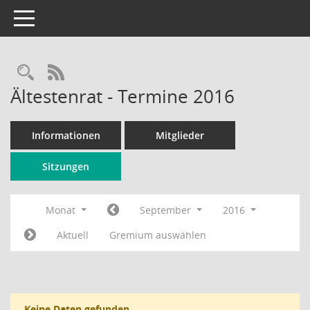
Toggle navigation
Rechercheauswahl
RSS-Feed
Ältestenrat - Termine 2016
Informationen
Mitglieder
Sitzungen
Monat
September
2016
Aktuell
Gremium auswählen
Keine Daten gefunden.