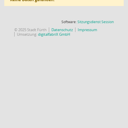
(Wird in
Software:
Sitzungsdienst
Session
© 2025 Stadt Fürth
Datenschutz
Impressum
Umsetzung:
digitalfabriX GmbH