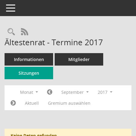
Toggle navigation
Rechercheauswahl
RSS-Feed
Ältestenrat - Termine 2017
Informationen
Mitglieder
Sitzungen
Monat
September
2017
Aktuell
Gremium auswählen
Keine Daten gefunden.