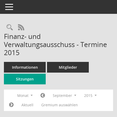
Toggle navigation
Rechercheauswahl
RSS-Feed
Finanz- und
Verwaltungsausschuss - Termine
2015
Informationen
Mitglieder
Sitzungen
Monat
September
2015
Aktuell
Gremium auswählen