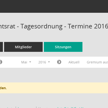
tsrat - Tagesordnung - Termine 201
Mitglieder
Sitzungen
Mai
2016
Aktuell
Gremium au
den.