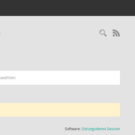
6
Recherc
RSS-
swählen
(Wird in
Software:
Sitzungsdienst
Session