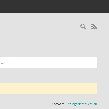
6
Recherc
RSS-
swählen
(Wird in
Software:
Sitzungsdienst
Session