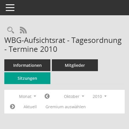
Toggle navigation
Rechercheauswahl
RSS-Feed
WBG-Aufsichtsrat - Tagesordnung
- Termine 2010
Informationen
Mitglieder
Sitzungen
Monat
Oktober
2010
Aktuell
Gremium auswählen