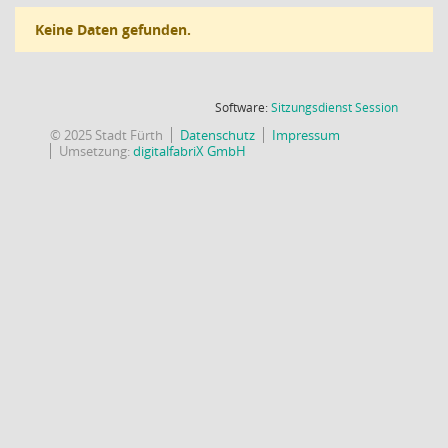
Keine Daten gefunden.
(Wird in
Software:
Sitzungsdienst
Session
© 2025 Stadt Fürth
Datenschutz
Impressum
Umsetzung:
digitalfabriX GmbH