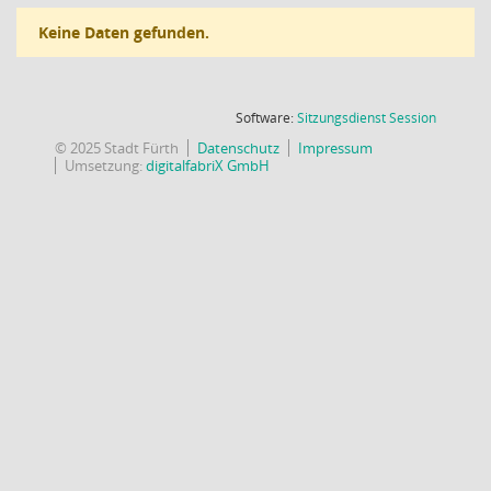
Keine Daten gefunden.
(Wird in
Software:
Sitzungsdienst
Session
© 2025 Stadt Fürth
Datenschutz
Impressum
Umsetzung:
digitalfabriX GmbH