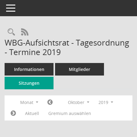
Toggle navigation
Rechercheauswahl
RSS-Feed
WBG-Aufsichtsrat - Tagesordnung
- Termine 2019
Informationen
Mitglieder
Sitzungen
Monat
Oktober
2019
Aktuell
Gremium auswählen