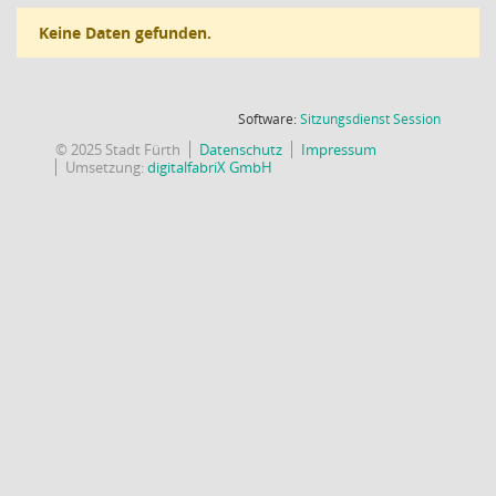
Keine Daten gefunden.
(Wird in
Software:
Sitzungsdienst
Session
© 2025 Stadt Fürth
Datenschutz
Impressum
Umsetzung:
digitalfabriX GmbH