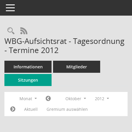
Toggle navigation
Rechercheauswahl
RSS-Feed
WBG-Aufsichtsrat - Tagesordnung
- Termine 2012
Informationen
Mitglieder
Sitzungen
Monat
Oktober
2012
Aktuell
Gremium auswählen