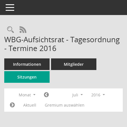
Toggle navigation
Rechercheauswahl
RSS-Feed
WBG-Aufsichtsrat - Tagesordnung
- Termine 2016
Informationen
Mitglieder
Sitzungen
Monat
Juli
2016
Aktuell
Gremium auswählen