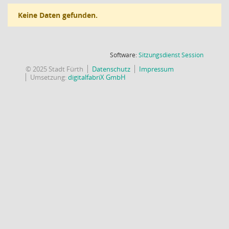
Keine Daten gefunden.
(Wird in
Software:
Sitzungsdienst
Session
© 2025 Stadt Fürth
Datenschutz
Impressum
Umsetzung:
digitalfabriX GmbH