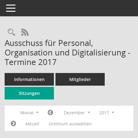
Toggle navigation
Rechercheauswahl
RSS-Feed
Ausschuss für Personal,
Organisation und Digitalisierung -
Termine 2017
Informationen
Mitglieder
Sitzungen
Monat
Dezember
2017
Aktuell
Gremium auswählen