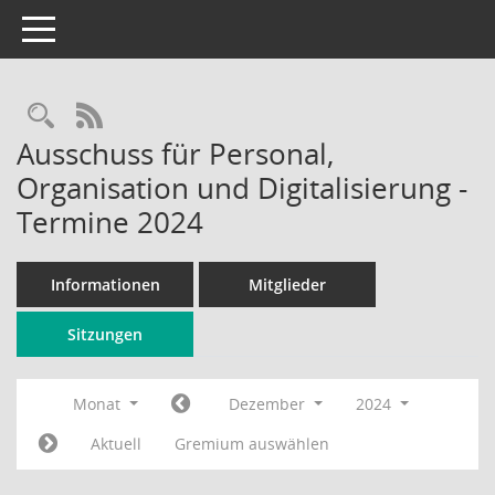
Toggle navigation
Rechercheauswahl
RSS-Feed
Ausschuss für Personal,
Organisation und Digitalisierung -
Termine 2024
Informationen
Mitglieder
Sitzungen
Monat
Dezember
2024
Aktuell
Gremium auswählen