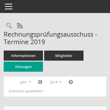
Toggle navigation
Rechercheauswahl
RSS-Feed
Rechnungsprüfungsausschuss -
Termine 2019
Informationen
Mitglieder
Sitzungen
Jahr
2019
Gremium auswählen