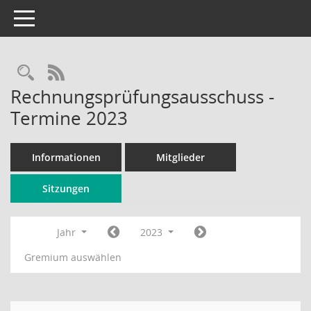
Toggle navigation
Rechercheauswahl
RSS-Feed
Rechnungsprüfungsausschuss -
Termine 2023
Informationen
Mitglieder
Sitzungen
Jahr
2023
Gremium auswählen