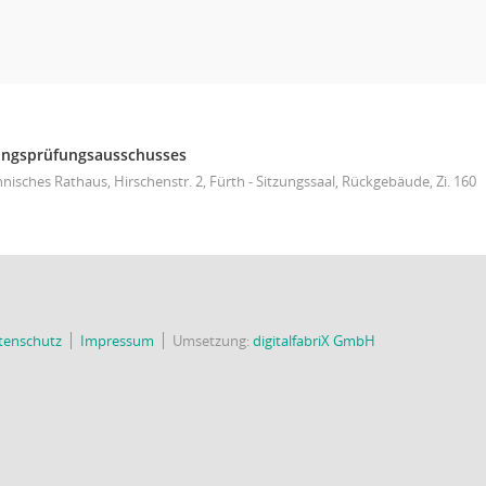
ungsprüfungsausschusses
nisches Rathaus, Hirschenstr. 2, Fürth - Sitzungssaal, Rückgebäude, Zi. 160
tenschutz
Impressum
Umsetzung:
digitalfabriX GmbH