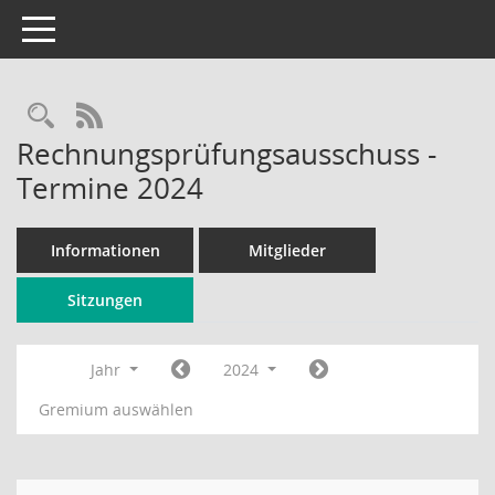
Toggle navigation
Rechercheauswahl
RSS-Feed
Rechnungsprüfungsausschuss -
Termine 2024
Informationen
Mitglieder
Sitzungen
Jahr
2024
Gremium auswählen