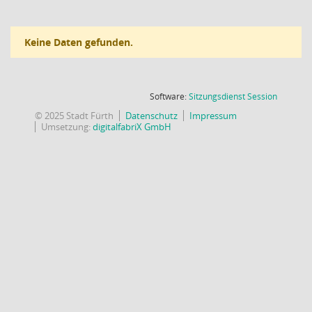
Keine Daten gefunden.
(Wird in
Software:
Sitzungsdienst
Session
© 2025 Stadt Fürth
Datenschutz
Impressum
Umsetzung:
digitalfabriX GmbH