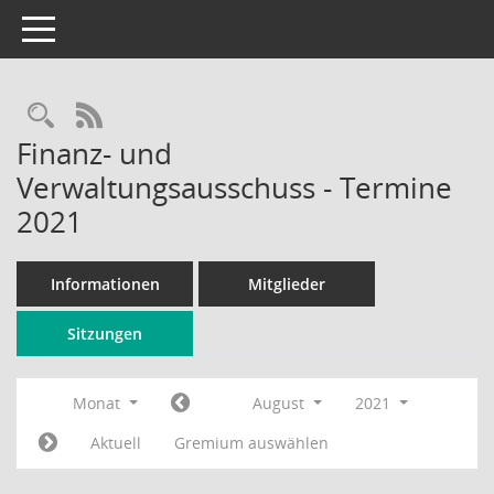
Toggle navigation
Rechercheauswahl
RSS-Feed
Finanz- und
Verwaltungsausschuss - Termine
2021
Informationen
Mitglieder
Sitzungen
Monat
August
2021
Aktuell
Gremium auswählen